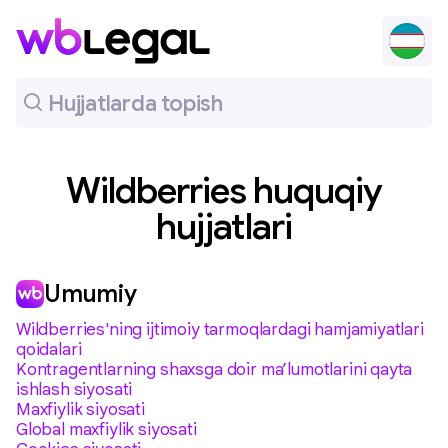
Wildberries huquqiy
hujjatlari
Umumiy
Wildberries'ning ijtimoiy tarmoqlardagi hamjamiyatlari
qoidalari
Kontragentlarning shaxsga doir ma’lumotlarini qayta
ishlash siyosati
Maxfiylik siyosati
Global maxfiylik siyosati