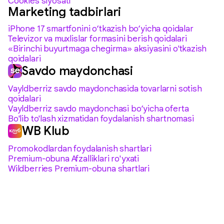
Cookies siyosati
Marketing tadbirlari
iPhone 17 smartfonini o‘tkazish bo‘yicha qoidalar
Televizor va muxlislar formasini berish qoidalari
«Birinchi buyurtmaga chegirma» aksiyasini o'tkazish
qoidalari
Savdo maydonchasi
Vayldberriz savdo maydonchasida tovarlarni sotish
qoidalari
Vayldberriz savdo maydonchasi bo‘yicha oferta
Bo'lib to'lash xizmatidan foydalanish shartnomasi
WB Klub
Promokodlardan foydalanish shartlari
Premium-obuna Afzalliklari ro'yxati
Wildberries Premium-obuna shartlari